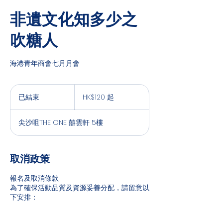
非遺文化知多少之
吹糖人
海港青年商會七月月會
120
港
已結束
已
HK$120 起
元
結
起
束
尖沙咀THE ONE 囍雲軒 5樓
取消政策
報名及取消條款
為了確保活動品質及資源妥善分配，請留意以
下安排：
1. 預訂及付款