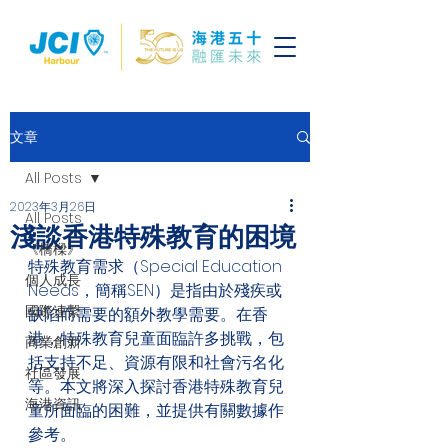
文章
All Posts
2023年3月26日
All Posts
淺談香港特殊教育的困境
《橋樑》
特殊教育需求（Special Education 
個人成長
Needs，簡稱SEN）是指由於殘疾或
國際連繫
缺陷而需要的額外教學需要。在香
港，特殊教育兒童面臨許多挑戰，包
商業創新
括支持不足、資源有限和社會污名化
社區發展
等。本文將深入探討香港特殊教育兒
海港資訊
童所面臨的困難，並提供有關數據作
參考。