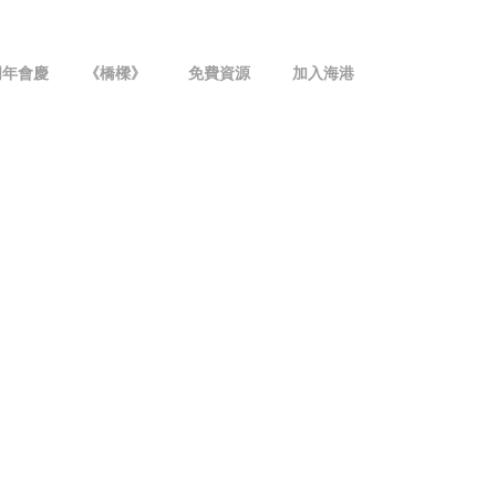
周年會慶
《橋樑》
免費資源
加入海港