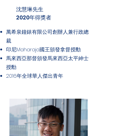
沈慧琳先生
2020年得獎者
萬希泉鐘錶有限公司創辦人兼行政總
裁
印尼Maharaja國王頒發拿督授勳
馬來西亞那督頒發馬來西亞太平紳士
授勳
2016年全球華人傑出青年