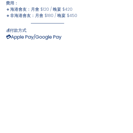
費用：
🔹海港會友：月會 $120 / 晚宴 $420
🔹非海港會友：月會 $180 / 晚宴 $450
💰付款方式
💳Apple Pay/Google Pay
📲
銀行入數（匯豐銀行）/ FPS
付款後請上傳付款證明。（付款證明須顯示您
的姓名，並在備註寫明繳費目的，如：「（你
的名字）（分會） Jul MFG」。
--------------------------