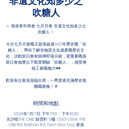
非遺文化知多少之
吹糖人
✨ 海港青年商會 七月月會: 非遺文化知多少之
吹糖人 ✨
今次七月月會嘅主題係超過600年歷史嘅「吹
糖人」，帶你了解非物質文化遺產嘅歷史文
化，活動當日會有師傅即場示範，更重要嘅係
當日會抽獎台下觀眾體驗「吹糖人」，感受傳
統工藝嘅魅力♥️♥️
歡迎各位會員蒞臨出席，一齊度過充滿歷史氛
圍嘅夜晚！🥂
時間和地點
2026年7月17日 下午7:30 – 下午10:30
尖沙咀THE ONE 囍雲軒 5樓, L503-L504, THE
ONE100 Nathan Rd, Tsim Sha Tsui, 香港