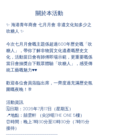
關於本活動
✨ 海港青年商會 七月月會: 非遺文化知多少之
吹糖人 ✨ 
今次七月月會嘅主題係超過600年歷史嘅「吹
糖人」，帶你了解非物質文化遺產嘅歷史文
化，活動當日會有師傅即場示範，更重要嘅係
當日會抽獎台下觀眾體驗「吹糖人」，感受傳
統工藝嘅魅力♥️♥️
歡迎各位會員蒞臨出席，一齊度過充滿歷史氛
圍嘅夜晚！🥂  
活動資訊
🗓️日期：2026年7月17日（星期五）
📍地點：囍雲軒 （尖沙咀THE ONE 5樓）
⏰時間：晚上7時30分至10時30分（7時15分
接待）
----------------------------