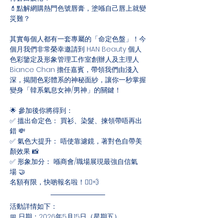
💄點解網購熱門色號唇膏，塗喺自己唇上就變
災難？
其實每個人都有一套專屬的「命定色盤」！今
個月我們非常榮幸邀請到 HAN Beauty 個人
色彩鑒定及形象管理工作室創辦人及主理人 
Biance Chan 擔任嘉賓，帶領我們由淺入
深，揭開色彩體系的神秘面紗，讓你一秒掌握
變身「韓系氣息女神/男神」的關鍵！
🌟 參加後你將得到：
✅ 搵出命定色： 買衫、染髮、揀領帶唔再出
錯 💸
✅ 氣色大提升： 唔使靠濾鏡，著對色自帶美
顏效果 📸
✅ 形象加分： 喺商會/職場展現最強自信氣
場 🤝
名額有限，快啲報名啦！🏃‍♂️💨
活動詳情如下：
📅 日期：2026年5月15日（星期五）