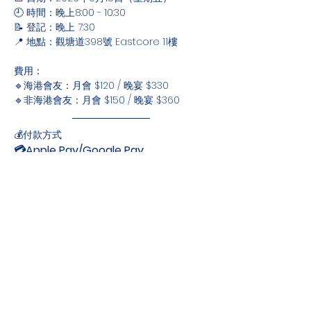
🕘 時間：晚上8:00 - 10:30
📝 登記：晚上 7:30
📍 地點：觀塘道398號 Eastcore 11樓
費用：
🔹海港會友：月會 $120 / 晚宴 $330
🔹非海港會友：月會 $150 / 晚宴 $360
💰付款方式
💳Apple Pay/Google Pay
📲
銀行入數（匯豐銀行）/ FPS