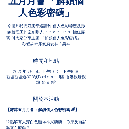
五月月會 「解鎖個
人色彩密碼」
今個月我們好榮幸邀請到 個人色彩鑒定及形
象管理工作室創辦人 Biance Chan 擔任嘉
賓 與大家分享主題 「解鎖個人色彩密碼」 一
秒變身韓系氣息女神 / 男神
時間和地點
2026年5月15日 下午8:00 – 下午10:30
觀塘觀塘道398號Eastcore 11樓, 香港觀塘觀
塘道398號
關於本活動
【海港五月月會：解鎖個人色彩密碼 🌈】
👕點解有人穿白色顯得神采奕奕，你穿反而顯
得蒼白疲倦？