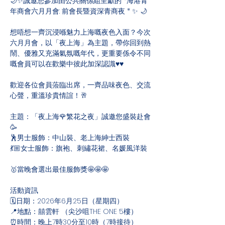
🌙✨誠邀您參加由公共關係組呈獻的 *海港青
年商會六月月會: 前會長暨資深青商夜 * ✨ 🌙
想唔想一齊沉浸喺魅力上海嘅夜色入面？今次
六月月會，以「夜上海」為主題，帶你回到熱
鬧、優雅又充滿氣氛嘅年代，更重要係令不同
嘅會員可以在歡樂中彼此加深認識♥️♥️
歡迎各位會員蒞臨出席，一齊品味夜色、交流
心聲，重溫珍貴情誼！🥂  
主題：「夜上海🌹繁花之夜」誠邀您盛裝赴會
🥳
🕺男士服飾：中山裝、老上海紳士西裝
💃🏼女士服飾：旗袍、刺繡花裙、名媛風洋裝
🥇當晚會選出最佳服飾獎🤩🤩🤩
活動資訊
🗓️日期：2026年6月25日（星期四）
📍地點：囍雲軒 （尖沙咀THE ONE 5樓）
⏰時間：晚上7時30分至10時（7時接待）