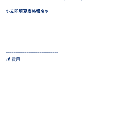
✨立即填寫表格報名✨ 
----------------------------
💰 費用
►   海港會友
月會 ：HKD $100
月會連晚餐 ：HKD $380
►   非海港會友
月會 ：HKD $150
月會連晚餐 ：HKD $420
💳 付款方式
►   銀行入數（匯豐銀行）
戶口號碼：183-081512-001
公司名稱：Junior Chamber 